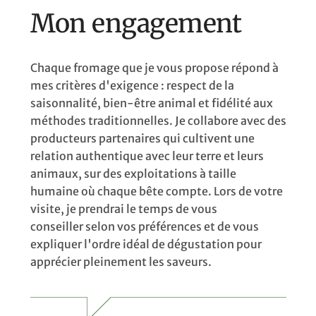
Mon engagement
Chaque fromage
que je vous propose
répond à
mes critères d'
exigence : respect de la
s
aisonnalité, bien-être
animal et fidélité aux
méth
odes traditionnelles. Je collabor
e avec des
producteurs par
tenaires qui cultivent une
relation authent
ique avec leur terre et leurs
animaux
, sur des exploitations à taille
humaine
où chaque bête compte.
Lors de votre
visite, je
prendrai le temps de vous
conseiller
selon vos préférences et de
vous
expliquer l'ordre i
déal de dégustation pour
ap
précier pleinement les sav
eurs.